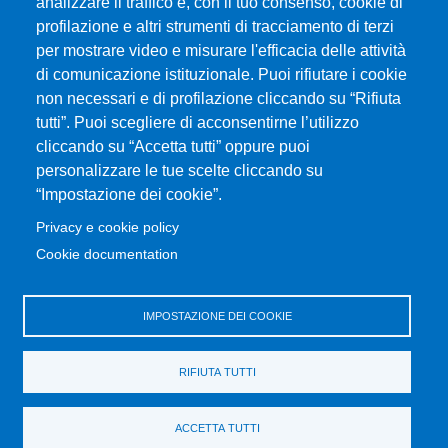
analizzare il traffico e, con il tuo consenso, cookie di
Università degli Studi di Messina
profilazione e altri strumenti di tracciamento di terzi
Piazza Pugliatti, 1 - 98122 Messina
per mostrare video e misurare l'efficacia delle attività
Cod. Fiscale 80004070837
di comunicazione istituzionale. Puoi rifiutare i cookie
P.IVA 00724160833
non necessari e di profilazione cliccando su “Rifiuta
Centralino: 090 676 1
tutti”. Puoi scegliere di acconsentirne l’utilizzo
cliccando su “Accetta tutti” oppure puoi
MENÙ SOCIAL
personalizzare le tue scelte cliccando su
“Impostazione dei cookie”.
MENÙ FOOTER 1
Privacy e cookie policy
Accessibility statement
Cookie documentation
Privacy and cookie policy
Sitemap
IMPOSTAZIONE DEI COOKIE
MENÙ FOOTER 2
Transparent administration
RIFIUTA TUTTI
Change your mind on cookies
Old Website
ACCETTA TUTTI