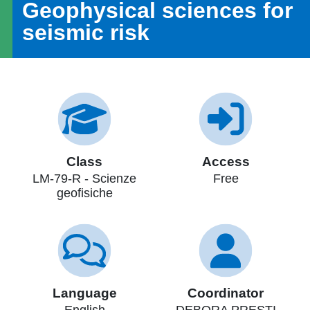
Geophysical sciences for
seismic risk
Class
Access
LM-79-R - Scienze
Free
geofisiche
Language
Coordinator
English
DEBORA PRESTI